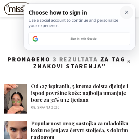
Sign in with Google
PRONAĐENO
3 REZULTATA
ZA TAG „
ZNAKOVI STARENJA
”
Od 127 ispitanih, 5 krema doista djeluje i
ispod površine kože: najbolja umanjuje
bore za 31% u 12 tjedana
08. SRPANJ 2026.
Popularnost ovog sastojka za mladoliku
kožu ne jenjava četvrt stoljeća, s dobrim
razlogom