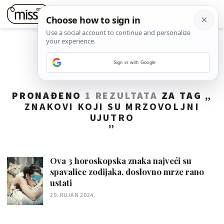
Sign in with Google
PRONAĐENO
1 REZULTATA
ZA TAG „
ZNAKOVI KOJI SU MRZOVOLJNI
UJUTRO
”
Ova 3 horoskopska znaka najveći su
spavalice zodijaka, doslovno mrze rano
ustati
29. RUJAN 2024.