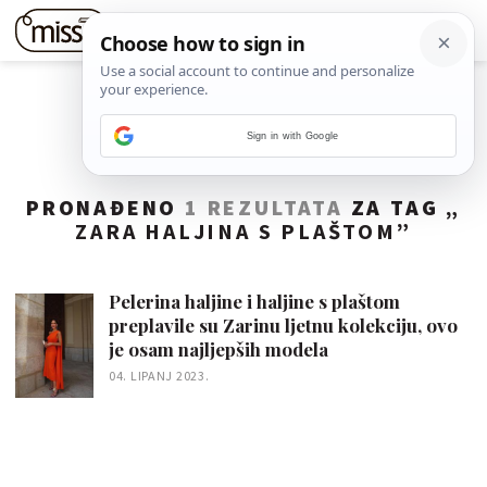
Sign in with Google
PRONAĐENO
1 REZULTATA
ZA TAG „
ZARA HALJINA S PLAŠTOM
”
Pelerina haljine i haljine s plaštom
preplavile su Zarinu ljetnu kolekciju, ovo
je osam najljepših modela
04. LIPANJ 2023.