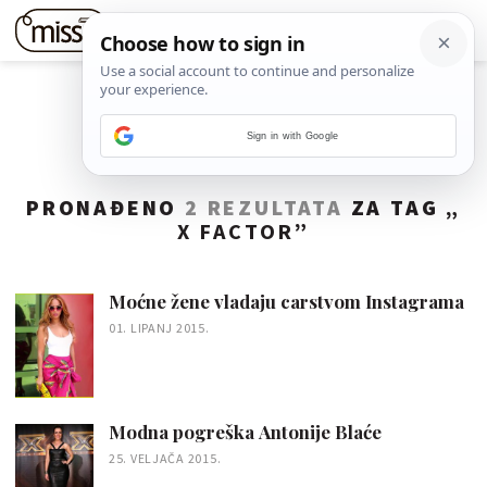
Sign in with Google
PRONAĐENO
2 REZULTATA
ZA TAG „
X FACTOR
”
Moćne žene vladaju carstvom Instagrama
01. LIPANJ 2015.
Modna pogreška Antonije Blaće
25. VELJAČA 2015.