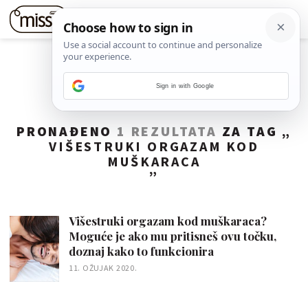
Sign in with Google
PRONAĐENO
1 REZULTATA
ZA TAG „
VIŠESTRUKI ORGAZAM KOD
MUŠKARACA
”
Višestruki orgazam kod muškaraca?
Moguće je ako mu pritisneš ovu točku,
doznaj kako to funkcionira
11. OŽUJAK 2020.