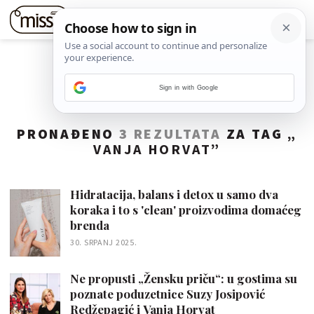
Sign in with Google
PRONAĐENO
3 REZULTATA
ZA TAG „
VANJA HORVAT
”
Hidratacija, balans i detox u samo dva
koraka i to s 'clean' proizvodima domaćeg
brenda
30. SRPANJ 2025.
Ne propusti „Žensku priču“: u gostima su
poznate poduzetnice Suzy Josipović
Redžepagić i Vanja Horvat