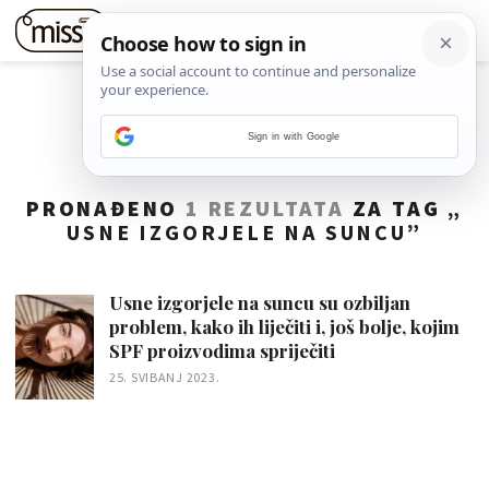
Sign in with Google
PRONAĐENO
1 REZULTATA
ZA TAG „
USNE IZGORJELE NA SUNCU
”
Usne izgorjele na suncu su ozbiljan
problem, kako ih liječiti i, još bolje, kojim
SPF proizvodima spriječiti
25. SVIBANJ 2023.