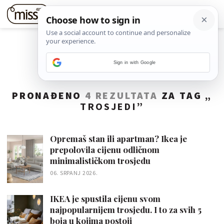
Sign in with Google
PRONAĐENO
4 REZULTATA
ZA TAG „
TROSJEDI
”
Opremaš stan ili apartman? Ikea je
prepolovila cijenu odličnom
minimalističkom trosjedu
06. SRPANJ 2026.
IKEA je spustila cijenu svom
najpopularnijem trosjedu. I to za svih 5
boja u kojima postoji