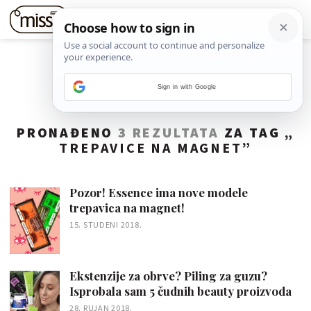
Sign in with Google
PRONAĐENO
3 REZULTATA
ZA TAG „
TREPAVICE NA MAGNET
”
Pozor! Essence ima nove modele
trepavica na magnet!
15. STUDENI 2018.
Ekstenzije za obrve? Piling za guzu?
Isprobala sam 5 čudnih beauty proizvoda
28. RUJAN 2018.