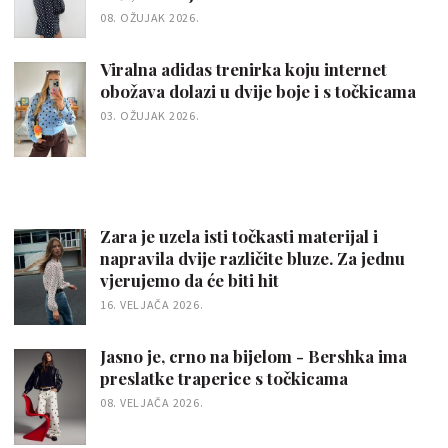
08. OŽUJAK 2026.
Viralna adidas trenirka koju internet
obožava dolazi u dvije boje i s točkicama
03. OŽUJAK 2026.
Zara je uzela isti točkasti materijal i
napravila dvije različite bluze. Za jednu
vjerujemo da će biti hit
16. VELJAČA 2026.
Jasno je, crno na bijelom - Bershka ima
preslatke traperice s točkicama
08. VELJAČA 2026.