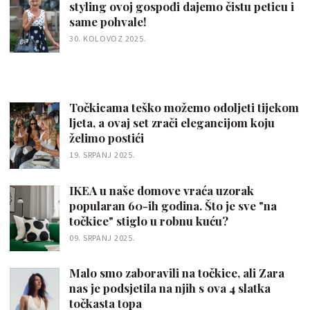
styling ovoj gospođi dajemo čistu peticu i
same pohvale!
30. KOLOVOZ 2025.
Točkicama teško možemo odoljeti tijekom
ljeta, a ovaj set zrači elegancijom koju
želimo postići
19. SRPANJ 2025.
IKEA u naše domove vraća uzorak
popularan 60-ih godina. Što je sve "na
točkice" stiglo u robnu kuću?
09. SRPANJ 2025.
Malo smo zaboravili na točkice, ali Zara
nas je podsjetila na njih s ova 4 slatka
točkasta topa