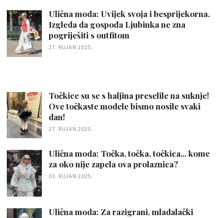
Ulična moda: Uvijek svoja i besprijekorna.
Izgleda da gospođa Ljubinka ne zna
pogriješiti s outfitom
27. RUJAN 2025.
Točkice su se s haljina preselile na suknje!
Ove točkaste modele bismo nosile svaki
dan!
27. RUJAN 2025.
Ulična moda: Točka, točka, točkica... kome
za oko nije zapela ova prolaznica?
03. RUJAN 2025.
Ulična moda: Za razigrani, mladalački