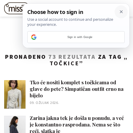
Sign in with Google
PRONAĐENO
73 REZULTATA
ZA TAG „
TOČKICE
”
Tko će nositi komplet s točkicama od
glave do pete? Simpatičan outfit crno na
bijelo
09. OŽUJAK 2026.
Zarina jakna tek je došla u ponudu, a već
je konstantno rasprodana. Nema se što
reći, slatka je