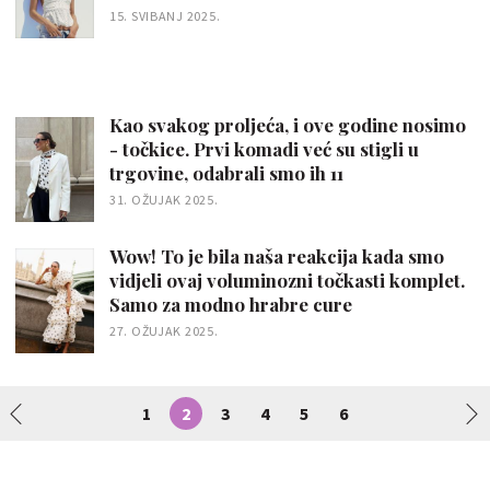
15. SVIBANJ 2025.
Kao svakog proljeća, i ove godine nosimo
- točkice. Prvi komadi već su stigli u
trgovine, odabrali smo ih 11
31. OŽUJAK 2025.
Wow! To je bila naša reakcija kada smo
vidjeli ovaj voluminozni točkasti komplet.
Samo za modno hrabre cure
27. OŽUJAK 2025.
1
2
3
4
5
6