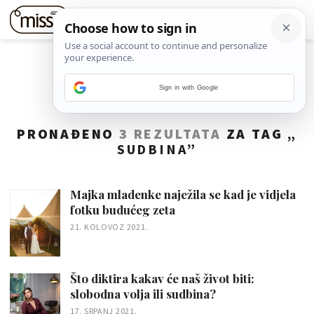
Sign in with Google
PRONAĐENO
3 REZULTATA
ZA TAG „
SUDBINA
”
Majka mladenke naježila se kad je vidjela
fotku budućeg zeta
21. KOLOVOZ 2021.
Što diktira kakav će naš život biti:
slobodna volja ili sudbina?
17. SRPANJ 2021.