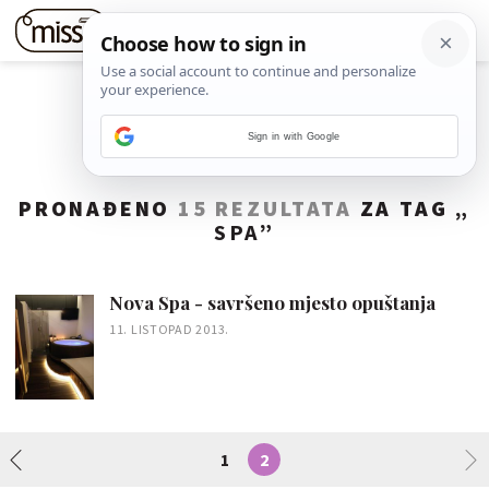
Sign in with Google
PRONAĐENO
15 REZULTATA
ZA TAG „
SPA
”
Nova Spa - savršeno mjesto opuštanja
11. LISTOPAD 2013.
1
2