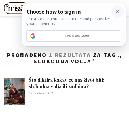
Sign in with Google
PRONAĐENO
1 REZULTATA
ZA TAG „
SLOBODNA VOLJA
”
Što diktira kakav će naš život biti:
slobodna volja ili sudbina?
17. SRPANJ 2021.