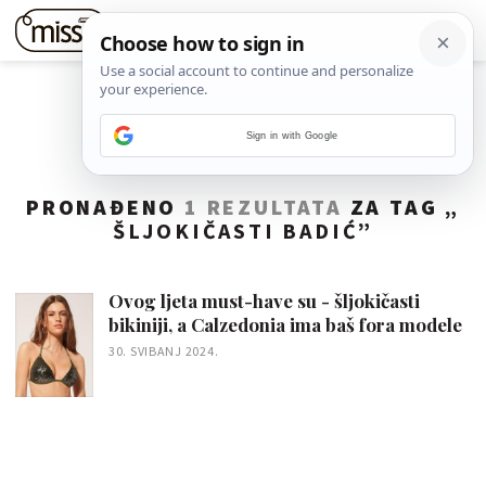
Sign in with Google
PRONAĐENO
1 REZULTATA
ZA TAG „
ŠLJOKIČASTI BADIĆ
”
Ovog ljeta must-have su - šljokičasti
bikiniji, a Calzedonia ima baš fora modele
30. SVIBANJ 2024.