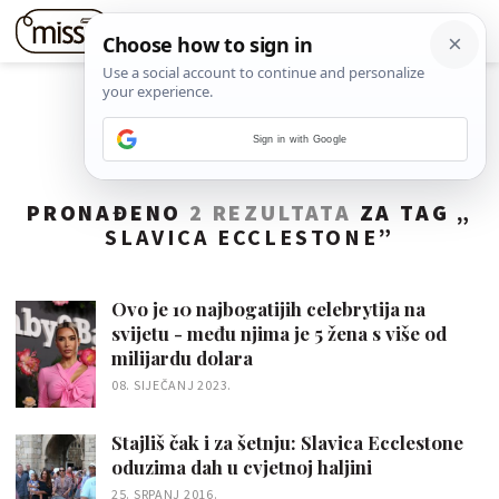
Sign in with Google
PRONAĐENO
2 REZULTATA
ZA TAG „
SLAVICA ECCLESTONE
”
Ovo je 10 najbogatijih celebrytija na
svijetu - među njima je 5 žena s više od
milijardu dolara
08. SIJEČANJ 2023.
Stajliš čak i za šetnju: Slavica Ecclestone
oduzima dah u cvjetnoj haljini
25. SRPANJ 2016.