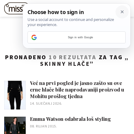
Sign in with Google
PRONAĐENO
10 REZULTATA
ZA TAG „
SKINNY HLAČE
”
Već na prvi pogled je jasno zašto su ove
crne hlače bile naprodavaniji proizvod u
Mohitu prošlog tjedna
14. SIJEČANJ 2026.
Emma Watson odabrala loš styling
08. RUJAN 2015.