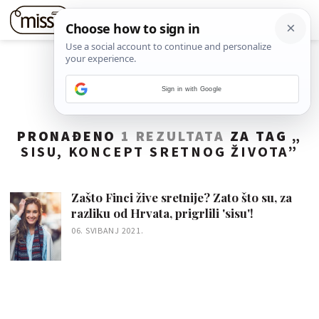
Sign in with Google
PRONAĐENO
1 REZULTATA
ZA TAG „
SISU, KONCEPT SRETNOG ŽIVOTA
”
Zašto Finci žive sretnije? Zato što su, za
razliku od Hrvata, prigrlili 'sisu'!
06. SVIBANJ 2021.