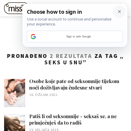
Sign in with Google
PRONAĐENO
2 REZULTATA
ZA TAG „
SEKS U SNU
”
Osobe koje pate od seksomnije tijekom
noći doživljavaju čudesne stvari
16. OŽUJAK 2021.
Patiš li od seksomnije - seksaš se, a ne
primjećuješ da to radiš
15. VELJAČA 2019.