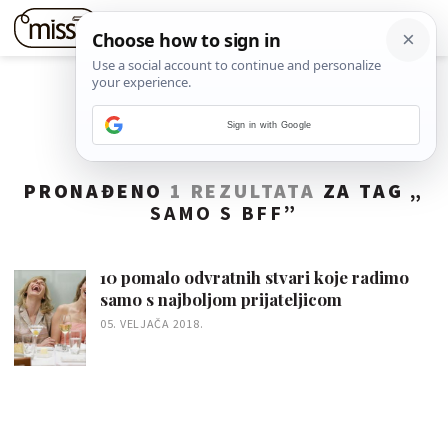
Sign in with Google
PRONAĐENO
1 REZULTATA
ZA TAG „
SAMO S BFF
”
10 pomalo odvratnih stvari koje radimo
samo s najboljom prijateljicom
05. VELJAČA 2018.