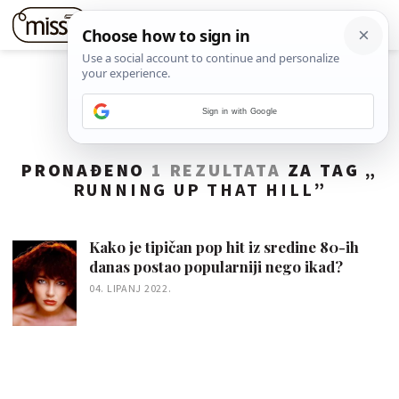
Sign in with Google
PRONAĐENO
1 REZULTATA
ZA TAG „
RUNNING UP THAT HILL
”
Kako je tipičan pop hit iz sredine 80-ih
danas postao popularniji nego ikad?
04. LIPANJ 2022.