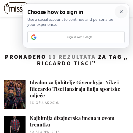
Sign in with Google
PRONAĐENO
11 REZULTATA
ZA TAG „
RICCARDO TISCI
”
Idealno za ljubitelje Givenchyja: Nike i
Riccardo Tisci lansiraju liniju sportske
odjeće
16. OŽUJAK 2016.
Najbitnija dizajnerska imena u ovom
trenutku
30. STUDENI 2015.