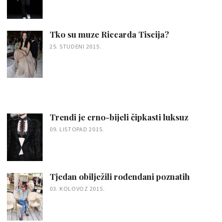
Tko su muze Riccarda Tiscija?
25. STUDENI 2015.
Trendi je crno-bijeli čipkasti luksuz
09. LISTOPAD 2015.
Tjedan obilježili rođendani poznatih
03. KOLOVOZ 2015.