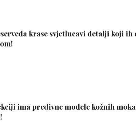
erveda krase svjetlucavi detalji koji ih 
lom!
ekciji ima predivne modele kožnih moka
!