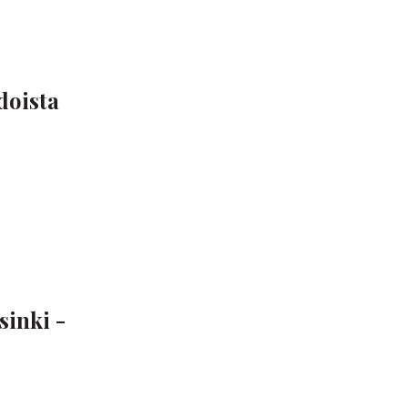
doista
sinki -