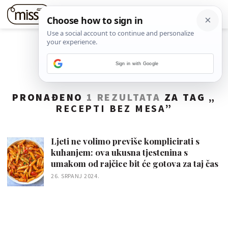
Sign in with Google
PRONAĐENO
1 REZULTATA
ZA TAG „
RECEPTI BEZ MESA
”
Ljeti ne volimo previše komplicirati s
kuhanjem: ova ukusna tjestenina s
umakom od rajčice bit će gotova za taj čas
26. SRPANJ 2024.