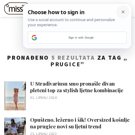
Sign in with Google
PRONAĐENO
5 REZULTATA
ZA TAG „
PRUGICE
”
U Stradivariusu smo pronašle divan
pleteni top za stylish ljetne kombinacije
01. LIPANJ 2024.
Opušteno, ležerno i šik! Oversized košulje
na prugice novi su ljetni trend
25. LIPANJ 2022.