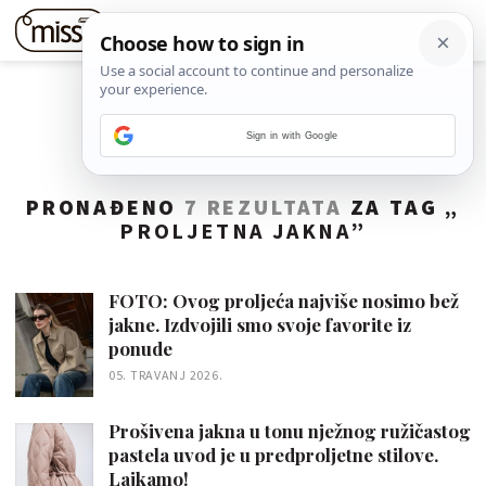
Sign in with Google
PRONAĐENO
7 REZULTATA
ZA TAG „
PROLJETNA JAKNA
”
FOTO: Ovog proljeća najviše nosimo bež
jakne. Izdvojili smo svoje favorite iz
ponude
05. TRAVANJ 2026.
Prošivena jakna u tonu nježnog ružičastog
pastela uvod je u predproljetne stilove.
Lajkamo!