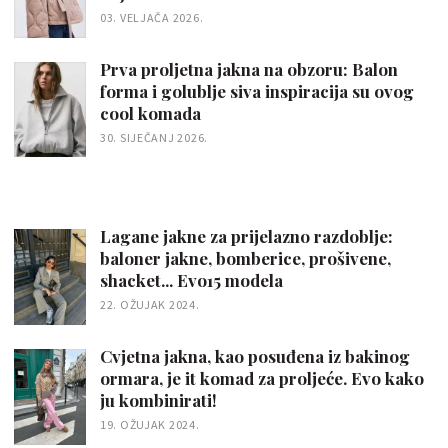
03. VELJAČA 2026.
Prva proljetna jakna na obzoru: Balon
forma i golublje siva inspiracija su ovog
cool komada
30. SIJEČANJ 2026.
Lagane jakne za prijelazno razdoblje:
baloner jakne, bomberice, prošivene,
shacket... Evo15 modela
22. OŽUJAK 2024.
Cvjetna jakna, kao posuđena iz bakinog
ormara, je it komad za proljeće. Evo kako
ju kombinirati!
19. OŽUJAK 2024.