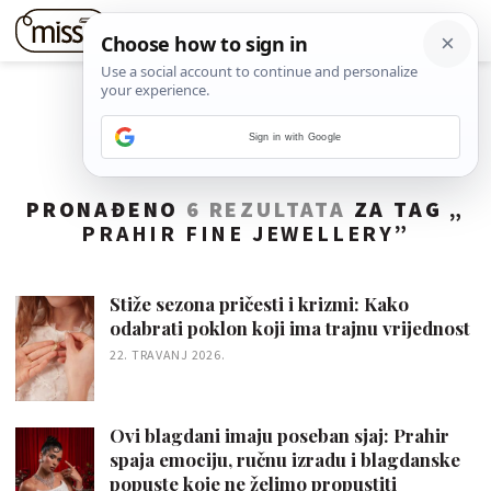
Sign in with Google
PRONAĐENO
6 REZULTATA
ZA TAG „
PRAHIR FINE JEWELLERY
”
Stiže sezona pričesti i krizmi: Kako
odabrati poklon koji ima trajnu vrijednost
22. TRAVANJ 2026.
Ovi blagdani imaju poseban sjaj: Prahir
spaja emociju, ručnu izradu i blagdanske
popuste koje ne želimo propustiti