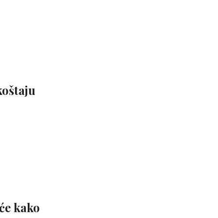
koštaju
 će kako