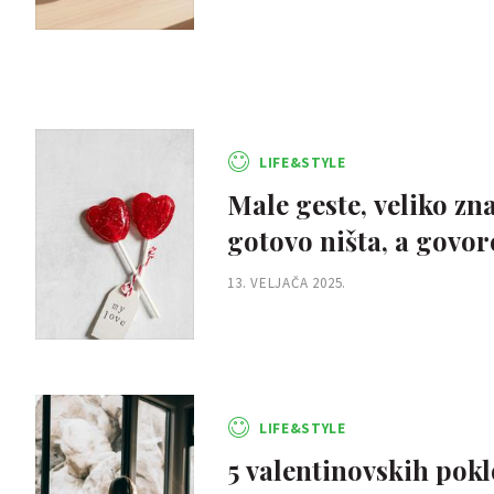
LIFE&STYLE
Male geste, veliko zn
gotovo ništa, a govo
13. VELJAČA 2025.
LIFE&STYLE
5 valentinovskih pokl