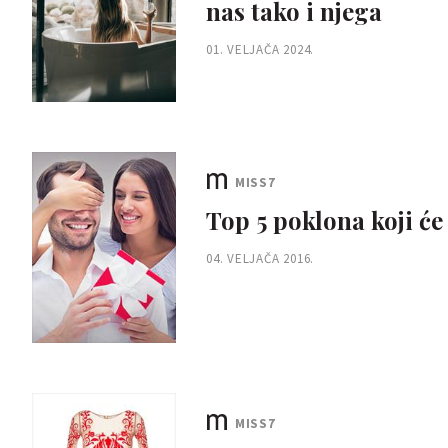
nas tako i njega
01. VELJAČA 2024.
MISS7
Top 5 poklona koji ć
04. VELJAČA 2016.
MISS7