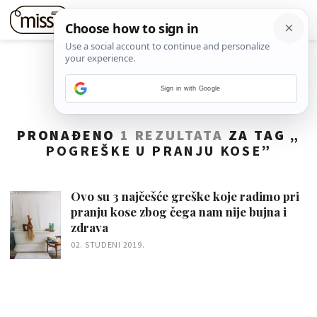
Sign in with Google
PRONAĐENO
1 REZULTATA
ZA TAG „
POGREŠKE U PRANJU KOSE
”
Ovo su 3 najčešće greške koje radimo pri
pranju kose zbog čega nam nije bujna i
zdrava
02. STUDENI 2019.