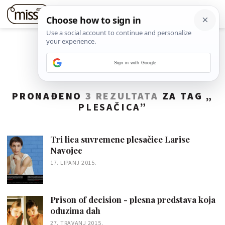
Sign in with Google
PRONAĐENO
3 REZULTATA
ZA TAG „
PLESAČICA
”
Tri lica suvremene plesačice Larise
Navojec
17. LIPANJ 2015.
Prison of decision - plesna predstava koja
oduzima dah
27. TRAVANJ 2015.