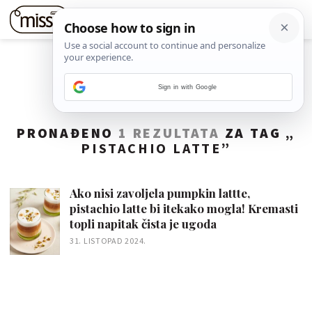
Sign in with Google
PRONAĐENO
1 REZULTATA
ZA TAG „
PISTACHIO LATTE
”
Ako nisi zavoljela pumpkin lattte,
pistachio latte bi itekako mogla! Kremasti
topli napitak čista je ugoda
31. LISTOPAD 2024.