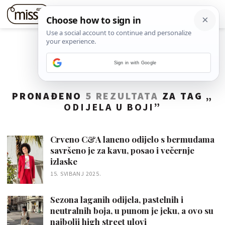
Sign in with Google
PRONAĐENO
5 REZULTATA
ZA TAG „
ODIJELA U BOJI
”
Crveno C&A laneno odijelo s bermudama
savršeno je za kavu, posao i večernje
izlaske
15. SVIBANJ 2025.
Sezona laganih odijela, pastelnih i
neutralnih boja, u punom je jeku, a ovo su
najbolji high street ulovi