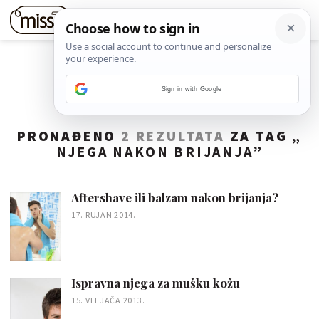
Sign in with Google
PRONAĐENO
2 REZULTATA
ZA TAG „
NJEGA NAKON BRIJANJA
”
Aftershave ili balzam nakon brijanja?
17. RUJAN 2014.
Ispravna njega za mušku kožu
15. VELJAČA 2013.