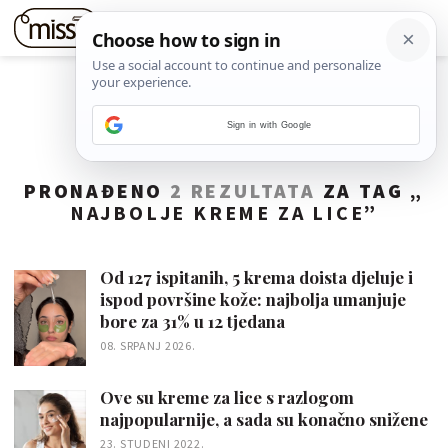
Sign in with Google
PRONAĐENO
2 REZULTATA
ZA TAG „
NAJBOLJE KREME ZA LICE
”
Od 127 ispitanih, 5 krema doista djeluje i
ispod površine kože: najbolja umanjuje
bore za 31% u 12 tjedana
08. SRPANJ 2026.
Ove su kreme za lice s razlogom
najpopularnije, a sada su konačno snižene
23. STUDENI 2022.