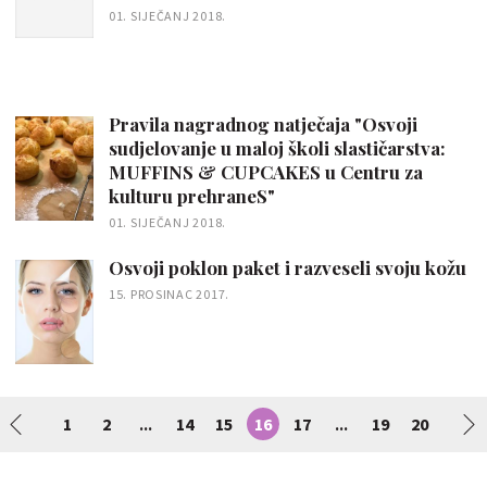
01. SIJEČANJ 2018.
Pravila nagradnog natječaja "Osvoji
sudjelovanje u maloj školi slastičarstva:
MUFFINS & CUPCAKES u Centru za
kulturu prehraneS"
01. SIJEČANJ 2018.
Osvoji poklon paket i razveseli svoju kožu
15. PROSINAC 2017.
1
2
14
15
16
17
19
20
...
...