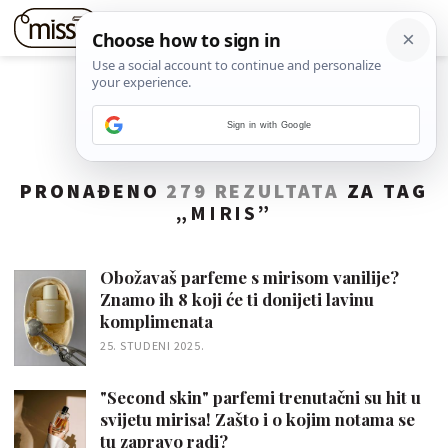
Sign in with Google
PRONAĐENO
279 REZULTATA
ZA TAG
„
MIRIS
”
Obožavaš parfeme s mirisom vanilije?
Znamo ih 8 koji će ti donijeti lavinu
komplimenata
25. STUDENI 2025.
"Second skin" parfemi trenutačni su hit u
svijetu mirisa! Zašto i o kojim notama se
tu zapravo radi?