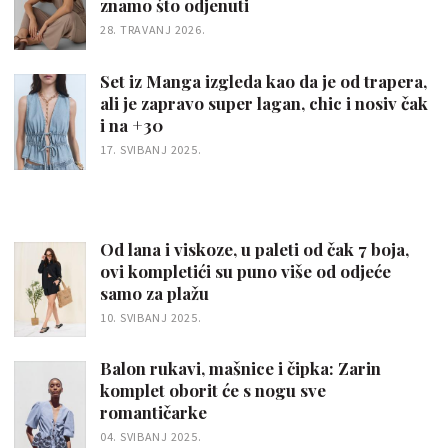
znamo što odjenuti
28. TRAVANJ 2026.
Set iz Manga izgleda kao da je od trapera,
ali je zapravo super lagan, chic i nosiv čak
i na +30
17. SVIBANJ 2025.
Od lana i viskoze, u paleti od čak 7 boja,
ovi kompletići su puno više od odjeće
samo za plažu
10. SVIBANJ 2025.
Balon rukavi, mašnice i čipka: Zarin
komplet oborit će s nogu sve
romantičarke
04. SVIBANJ 2025.