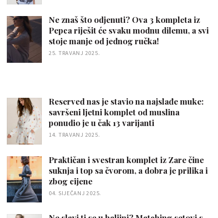
Ne znaš što odjenuti? Ova 3 kompleta iz
Pepca riješit će svaku modnu dilemu, a svi
stoje manje od jednog ručka!
25. TRAVANJ 2025.
Reserved nas je stavio na najslađe muke:
savršeni ljetni komplet od muslina
ponudio je u čak 13 varijanti
14. TRAVANJ 2025.
Praktičan i svestran komplet iz Zare čine
suknja i top sa čvorom, a dobra je prilika i
zbog cijene
04. SIJEČANJ 2025.
Ne slavi ti se u haljini? Matching setovi s