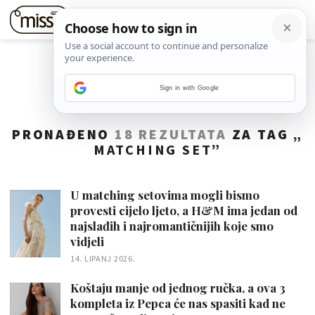
Sign in with Google
PRONAĐENO
18 REZULTATA
ZA TAG „
MATCHING SET
”
U matching setovima mogli bismo
provesti cijelo ljeto, a H&M ima jedan od
najslađih i najromantičnijih koje smo
vidjeli
14. LIPANJ 2026.
Koštaju manje od jednog ručka, a ova 3
kompleta iz Pepca će nas spasiti kad ne