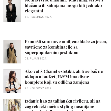
hlačama ili suknjama mogu biti jednako
elegantni
18. PROSINAC 2024.
Pronašli smo nove omiljene hlače za jesen,
savršene za kombinacije sa
superpopularnim prslukom
08. RUJAN 2024.
Ako voliš Chanel estetiku, ali ti se baš ne
uklapa u budžet, H&M ima divne
komplete koji su odlična zamjena
26. KOLOVOZ 2024.
Izdanje kao za talijansku rivijeru, ali na
zagrebački način: styling nasmijane