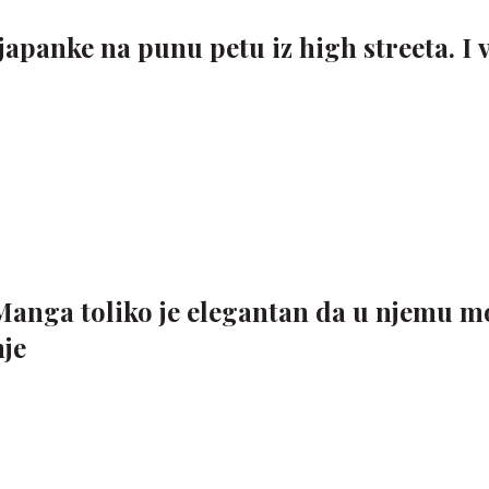
japanke na punu petu iz high streeta. I 
anga toliko je elegantan da u njemu mo
nje