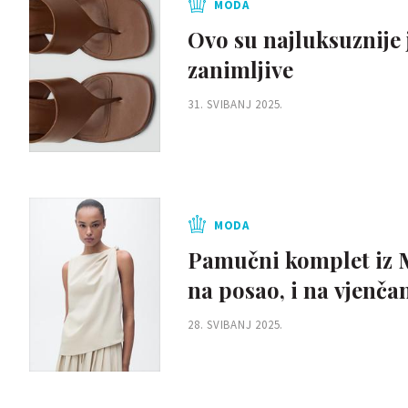
MODA
Ovo su najluksuznije 
zanimljive
31. SVIBANJ 2025.
MODA
Pamučni komplet iz M
na posao, i na vjenča
28. SVIBANJ 2025.