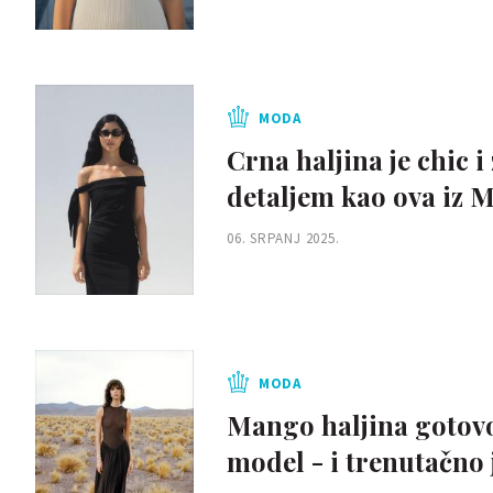
MODA
Crna haljina je chic i
detaljem kao ova iz 
06. SRPANJ 2025.
MODA
Mango haljina gotovo
model - i trenutačno