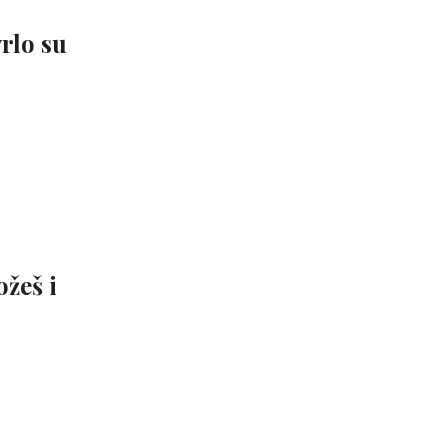
vrlo su
žeš i