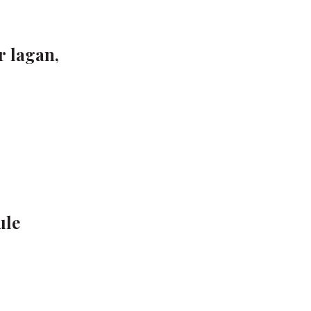
r lagan,
ule