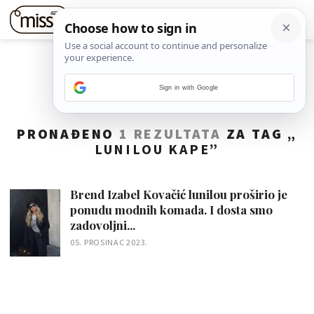
Sign in with Google
PRONAĐENO
1 REZULTATA
ZA TAG „
LUNILOU KAPE
”
Brend Izabel Kovačić lunilou proširio je
ponudu modnih komada. I dosta smo
zadovoljni...
05. PROSINAC 2023.