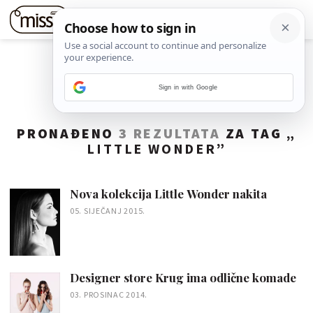
Sign in with Google
PRONAĐENO
3 REZULTATA
ZA TAG „
LITTLE WONDER
”
Nova kolekcija Little Wonder nakita
05. SIJEČANJ 2015.
Designer store Krug ima odlične komade
03. PROSINAC 2014.