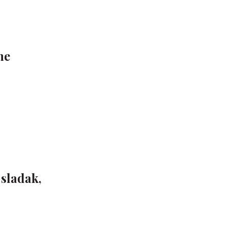
ne
 sladak,