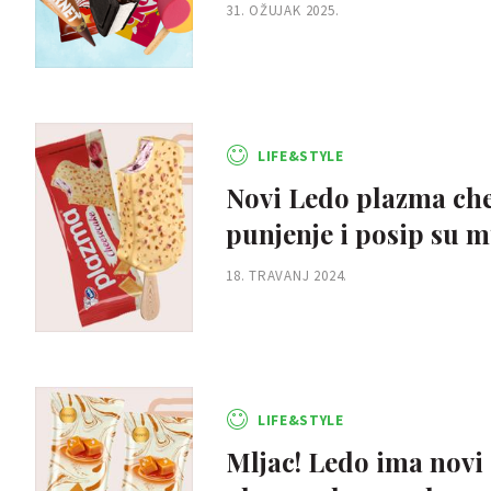
31. OŽUJAK 2025.
LIFE&STYLE
Novi Ledo plazma chee
punjenje i posip su m
18. TRAVANJ 2024.
LIFE&STYLE
Mljac! Ledo ima novi