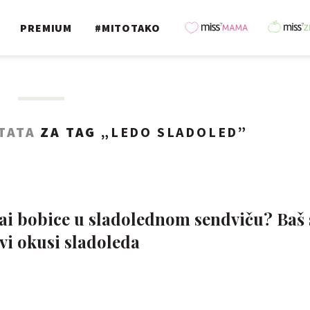
PREMIUM
#MITOTAKO
TATA
ZA TAG „
LEDO SLADOLED
”
cai bobice u sladolednom sendviču? Baš 
ovi okusi sladoleda