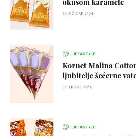
okusom karamele
25. OŽUJAK 2024.
LIFE&STYLE
Kornet Malina Cotton
ljubitelje šećerne vat
07. LIPANJ 2023.
LIFE&STYLE