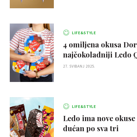
LIFE&STYLE
4 omiljena okusa Dori
najčokoladniji Ledo 
27. SVIBANJ 2025.
LIFE&STYLE
Ledo ima nove okuse 
dućan po sva tri