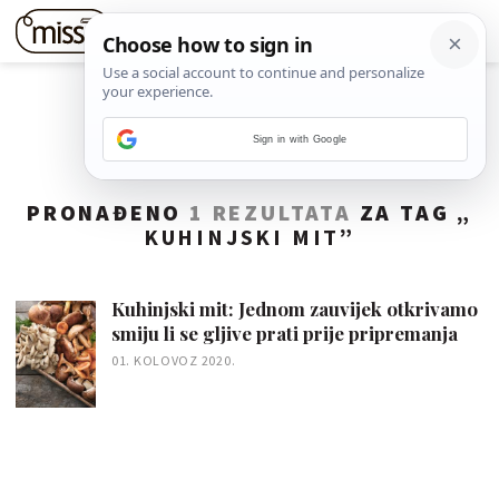
Sign in with Google
PRONAĐENO
1 REZULTATA
ZA TAG „
KUHINJSKI MIT
”
Kuhinjski mit: Jednom zauvijek otkrivamo
smiju li se gljive prati prije pripremanja
01. KOLOVOZ 2020.