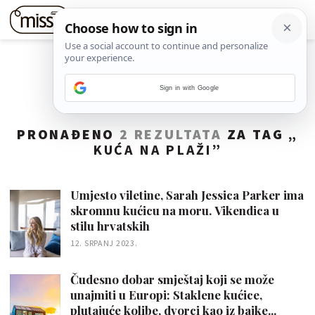
Sign in with Google
PRONAĐENO
2 REZULTATA
ZA TAG „
KUĆA NA PLAŽI
”
Umjesto viletine, Sarah Jessica Parker ima
skromnu kućicu na moru. Vikendica u
stilu hrvatskih
12. SRPANJ 2023.
Čudesno dobar smještaj koji se može
unajmiti u Europi: Staklene kućice,
plutajuće kolibe, dvorci kao iz bajke...