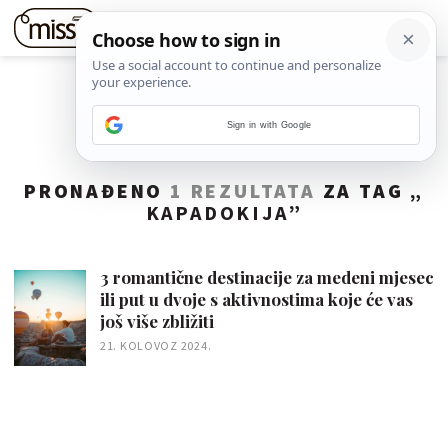
Sign in with Google
PRONAĐENO
1 REZULTATA
ZA TAG „
KAPADOKIJA
”
3 romantične destinacije za medeni mjesec
ili put u dvoje s aktivnostima koje će vas
još više zbližiti
21. KOLOVOZ 2024.