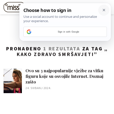
Sign in with Google
PRONAĐENO
1 REZULTATA
ZA TAG „
KAKO ZDRAVO SMRŠAVJETI
”
Ovo su 3 najpopularnije vježbe za vitku
figuru koje su osvojile Internet. Doznaj
zašto
24. SVIBANJ 2024.