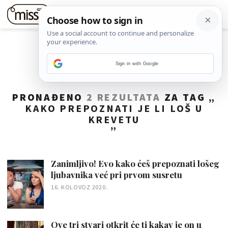
Sign in with Google
PRONAĐENO
2 REZULTATA
ZA TAG „
KAKO PREPOZNATI JE LI LOŠ U
KREVETU
”
Zanimljivo! Evo kako ćeš prepoznati lošeg
ljubavnika već pri prvom susretu
16. KOLOVOZ 2020.
Ove tri stvari otkrit će ti kakav je on u