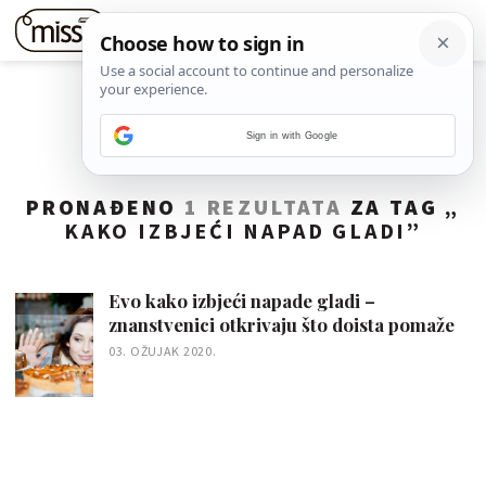
Sign in with Google
PRONAĐENO
1 REZULTATA
ZA TAG „
KAKO IZBJEĆI NAPAD GLADI
”
Evo kako izbjeći napade gladi –
znanstvenici otkrivaju što doista pomaže
03. OŽUJAK 2020.