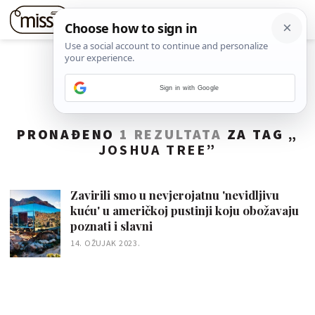
Sign in with Google
PRONAĐENO
1 REZULTATA
ZA TAG „
JOSHUA TREE
”
Zavirili smo u nevjerojatnu 'nevidljivu
kuću' u američkoj pustinji koju obožavaju
poznati i slavni
14. OŽUJAK 2023.