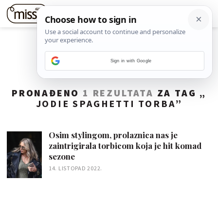
Sign in with Google
PRONAĐENO
1 REZULTATA
ZA TAG „
JODIE SPAGHETTI TORBA
”
Osim stylingom, prolaznica nas je
zaintrigirala torbicom koja je hit komad
sezone
14. LISTOPAD 2022.