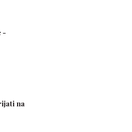
 -
ijati na