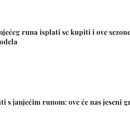
jećeg runa isplati se kupiti i ove sezone
odela
ti s janjećim runom: ove će nas jeseni gr