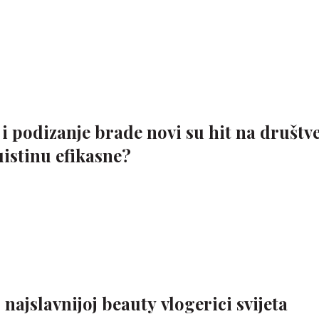
 i podizanje brade novi su hit na društ
uistinu efikasne?
o najslavnijoj beauty vlogerici svijeta