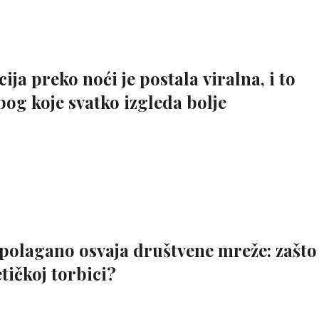
ja preko noći je postala viralna, i to
bog koje svatko izgleda bolje
polagano osvaja društvene mreže: zašto
tičkoj torbici?